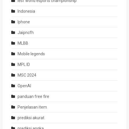
iesf world esports championship
Indonesia
Iphone
Jaipncfh
MLBB
Mobile legends
MPL ID
MSC 2024
OpenAI
panduan free fire
Penjelasan item
prediksi akurat
prediksi angka