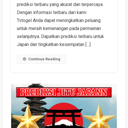
prediksi terbaru yang akurat dan terpercaya.
Dengan informasi terbaru dari kami
Tvtogel Anda dapat meningkatkan peluang
untuk meraih kemenangan pada permainan
selanjutnya. Dapatkan prediksi terbaru untuk
Japan dan tingkatkan kesempatan […]
Continue Reading