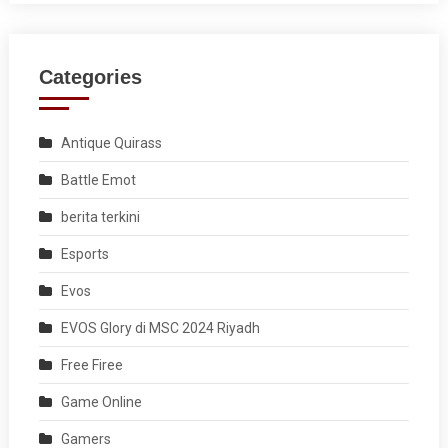
Categories
Antique Quirass
Battle Emot
berita terkini
Esports
Evos
EVOS Glory di MSC 2024 Riyadh
Free Firee
Game Online
Gamers