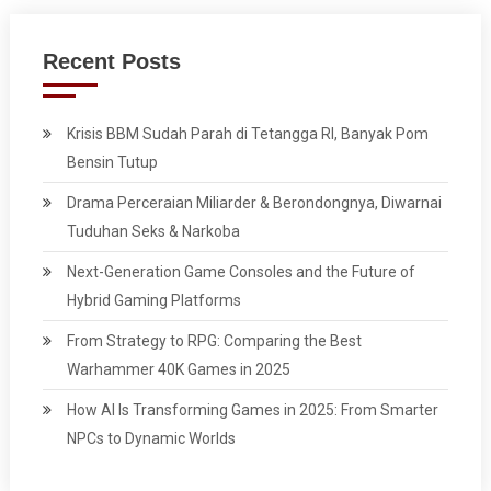
Recent Posts
Krisis BBM Sudah Parah di Tetangga RI, Banyak Pom
Bensin Tutup
Drama Perceraian Miliarder & Berondongnya, Diwarnai
Tuduhan Seks & Narkoba
Next-Generation Game Consoles and the Future of
Hybrid Gaming Platforms
From Strategy to RPG: Comparing the Best
Warhammer 40K Games in 2025
How AI Is Transforming Games in 2025: From Smarter
NPCs to Dynamic Worlds