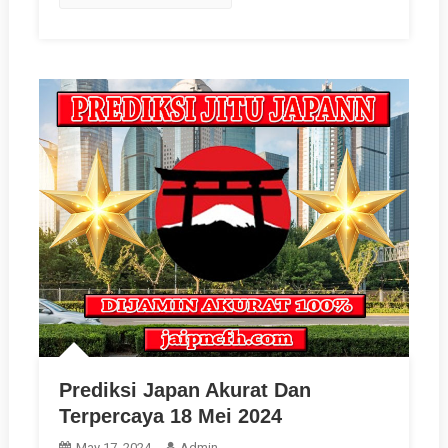
Prediksi Japan Akurat Dan
Terpercaya 18 Mei 2024
May 17, 2024
Admin