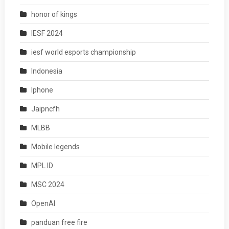
honor of kings
IESF 2024
iesf world esports championship
Indonesia
Iphone
Jaipncfh
MLBB
Mobile legends
MPL ID
MSC 2024
OpenAI
panduan free fire