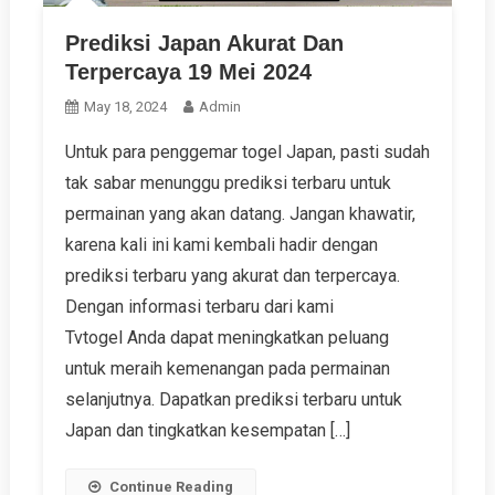
Prediksi Japan Akurat Dan
Terpercaya 19 Mei 2024
May 18, 2024
Admin
Untuk para penggemar togel Japan, pasti sudah
tak sabar menunggu prediksi terbaru untuk
permainan yang akan datang. Jangan khawatir,
karena kali ini kami kembali hadir dengan
prediksi terbaru yang akurat dan terpercaya.
Dengan informasi terbaru dari kami
Tvtogel Anda dapat meningkatkan peluang
untuk meraih kemenangan pada permainan
selanjutnya. Dapatkan prediksi terbaru untuk
Japan dan tingkatkan kesempatan […]
Continue Reading