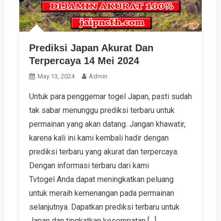
Prediksi Japan Akurat Dan
Terpercaya 14 Mei 2024
May 13, 2024
Admin
Untuk para penggemar togel Japan, pasti sudah
tak sabar menunggu prediksi terbaru untuk
permainan yang akan datang. Jangan khawatir,
karena kali ini kami kembali hadir dengan
prediksi terbaru yang akurat dan terpercaya.
Dengan informasi terbaru dari kami
Tvtogel Anda dapat meningkatkan peluang
untuk meraih kemenangan pada permainan
selanjutnya. Dapatkan prediksi terbaru untuk
Japan dan tingkatkan kesempatan […]