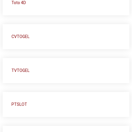
Toto 4D
CVTOGEL
TVTOGEL
PTSLOT