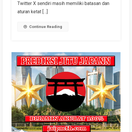
Twitter X sendiri masih memiliki batasan dan
aturan ketat […]
Continue Reading