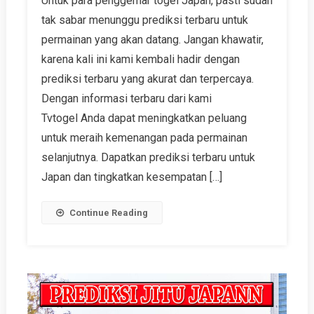
Untuk para penggemar togel Japan, pasti sudah
tak sabar menunggu prediksi terbaru untuk
permainan yang akan datang. Jangan khawatir,
karena kali ini kami kembali hadir dengan
prediksi terbaru yang akurat dan terpercaya.
Dengan informasi terbaru dari kami
Tvtogel Anda dapat meningkatkan peluang
untuk meraih kemenangan pada permainan
selanjutnya. Dapatkan prediksi terbaru untuk
Japan dan tingkatkan kesempatan […]
Continue Reading