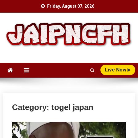
Skip
Friday, August 07, 2026
to
content
Live Now
Category:
togel japan