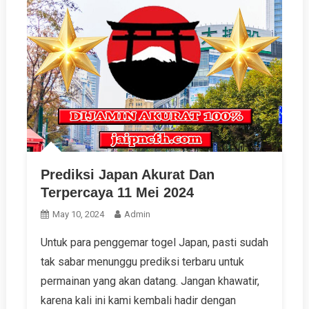
Prediksi Japan Akurat Dan
Terpercaya 11 Mei 2024
May 10, 2024
Admin
Untuk para penggemar togel Japan, pasti sudah
tak sabar menunggu prediksi terbaru untuk
permainan yang akan datang. Jangan khawatir,
karena kali ini kami kembali hadir dengan