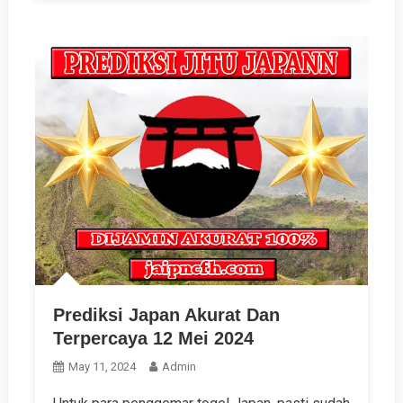
Prediksi Japan Akurat Dan
Terpercaya 12 Mei 2024
May 11, 2024
Admin