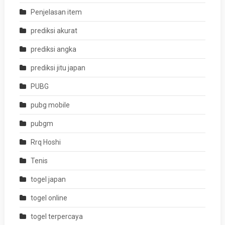
Penjelasan item
prediksi akurat
prediksi angka
prediksi jitu japan
PUBG
pubg mobile
pubgm
Rrq Hoshi
Tenis
togel japan
togel online
togel terpercaya