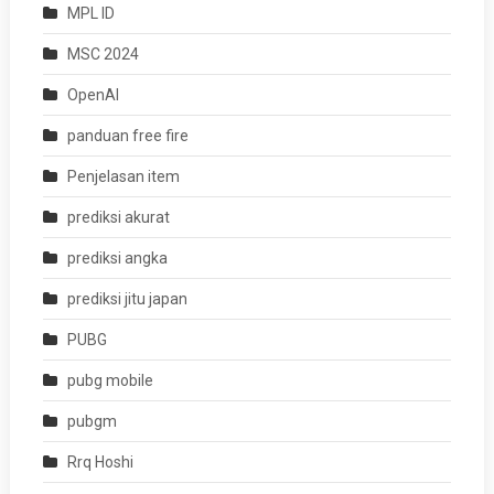
MPL ID
MSC 2024
OpenAI
panduan free fire
Penjelasan item
prediksi akurat
prediksi angka
prediksi jitu japan
PUBG
pubg mobile
pubgm
Rrq Hoshi