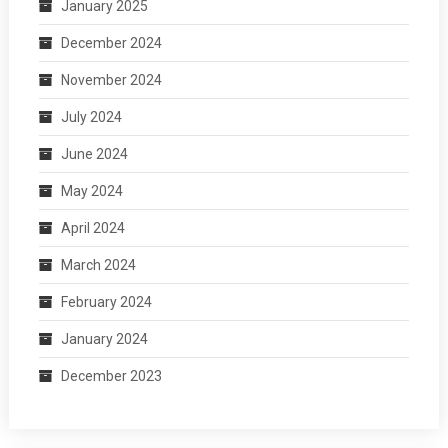
January 2025
December 2024
November 2024
July 2024
June 2024
May 2024
April 2024
March 2024
February 2024
January 2024
December 2023