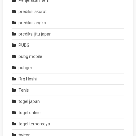
Penjelasan item
prediksi akurat
prediksi angka
prediksi jitu japan
PUBG
pubg mobile
pubgm
Rrq Hoshi
Tenis
togel japan
togel online
togel terpercaya
twiter