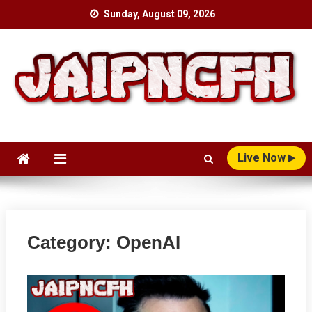
Skip
Sunday, August 09, 2026
to
content
Live Now
Category:
OpenAI