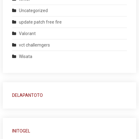
Uncategorized
update patch free fire
Valorant
vct challemgers
Wisata
DELAPANTOTO
INITOGEL