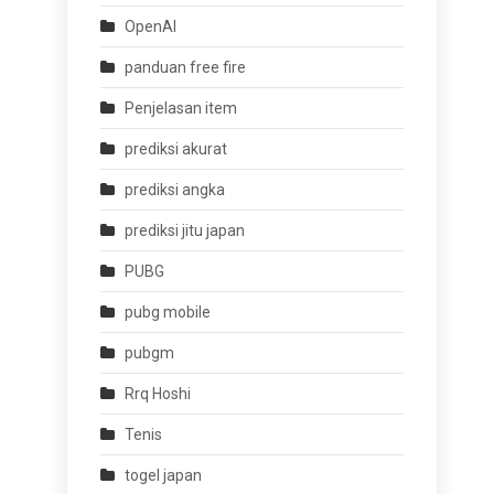
OpenAI
panduan free fire
Penjelasan item
prediksi akurat
prediksi angka
prediksi jitu japan
PUBG
pubg mobile
pubgm
Rrq Hoshi
Tenis
togel japan