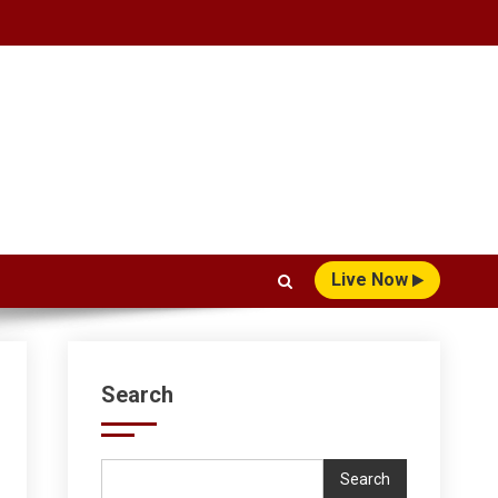
Live Now
Search
Search