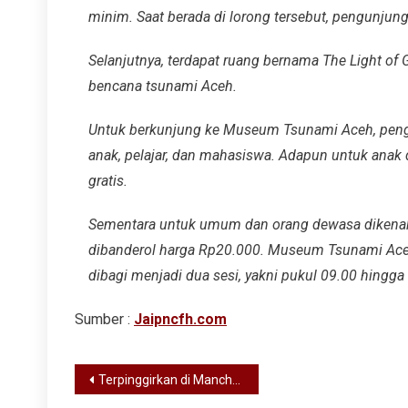
minim. Saat berada di lorong tersebut, pengunjung
Selanjutnya, terdapat ruang bernama The Light of
bencana tsunami Aceh.
Untuk berkunjung ke Museum Tsunami Aceh, pengu
anak, pelajar, dan mahasiswa. Adapun untuk anak d
gratis.
Sementara untuk umum dan orang dewasa dikenak
dibanderol harga Rp20.000. Museum Tsunami Aceh
dibagi menjadi dua sesi, yakni pukul 09.00 hingg
Sumber :
Jaipncfh.com
Post
Terpinggirkan di Manchester United, Marcus Rashford Bisa Susul Cristiano Ronaldo ke Arab Saudi