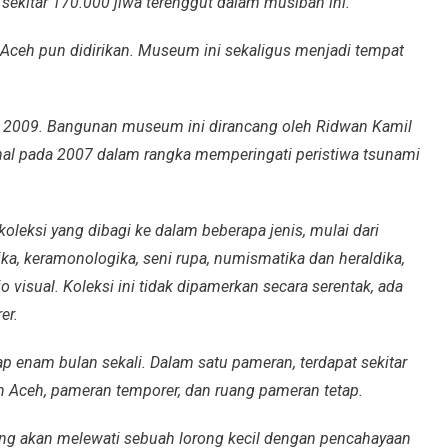
 sekitar 170.000 jiwa terenggut dalam musibah ini.
eh pun didirikan. Museum ini sekaligus menjadi tempat
 2009. Bangunan museum ini dirancang oleh Ridwan Kamil
al pada 2007 dalam rangka memperingati peristiwa tsunami
eksi yang dibagi ke dalam beberapa jenis, mulai dari
gika, keramonologika, seni rupa, numismatika dan heraldika,
io visual. Koleksi ini tidak dipamerkan secara serentak, ada
er.
ap enam bulan sekali. Dalam satu pameran, terdapat sekitar
umah Aceh, pameran temporer, dan ruang pameran tetap.
 akan melewati sebuah lorong kecil dengan pencahayaan