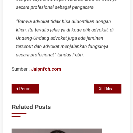
secara profesional sebagai pengacara.
“Bahwa advokat tidak bisa diidentikan dengan
klien. Itu tertulis jelas ya di kode etik advokat, di
Undang-Undang advokat juga ada jaminan
tersebut dan advokat menjalankan fungsinya
secara profesional,” tandas Febri.
Sumber :
Jaipnfch.com
Post
Perangi Jaringan Narkoba di Sulut, Polisi Gerebek Rumah Warga Minahasa Tenggara
XL Rilis Paket Bundling eSIM Xiaomi 15 Series Bonus Kuota Internet 60GB
navigation
Related Posts