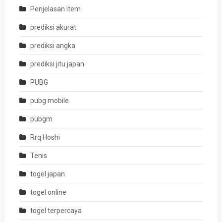
Penjelasan item
prediksi akurat
prediksi angka
prediksi jitu japan
PUBG
pubg mobile
pubgm
Rrq Hoshi
Tenis
togel japan
togel online
togel terpercaya