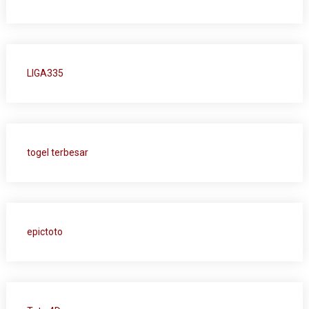
LIGA335
togel terbesar
epictoto