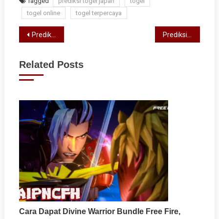
Tagged
prediksi togel japan
togel
togel online
togel terpercaya
Post
Prediksi Japan Akurat Dan Terpercaya 29 Februari 2024
Prediksi Japan Akurat Dan Terpercaya 02 Maret 2024
navigation
Related Posts
Cara Dapat Divine Warrior Bundle Free Fire,