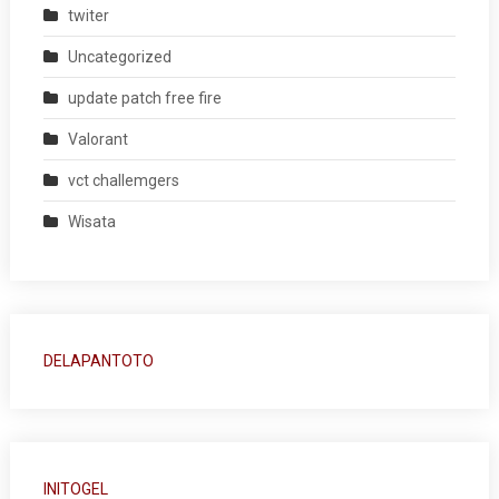
twiter
Uncategorized
update patch free fire
Valorant
vct challemgers
Wisata
DELAPANTOTO
INITOGEL