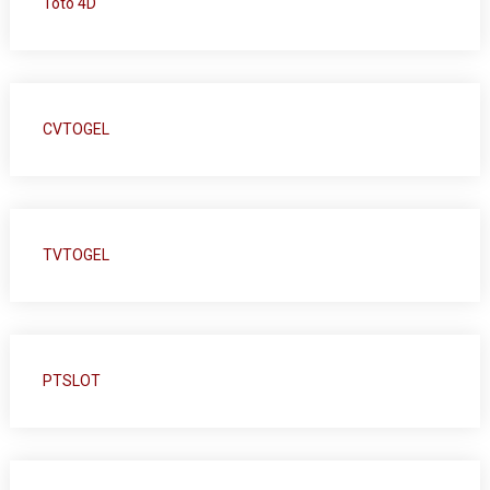
Toto 4D
CVTOGEL
TVTOGEL
PTSLOT