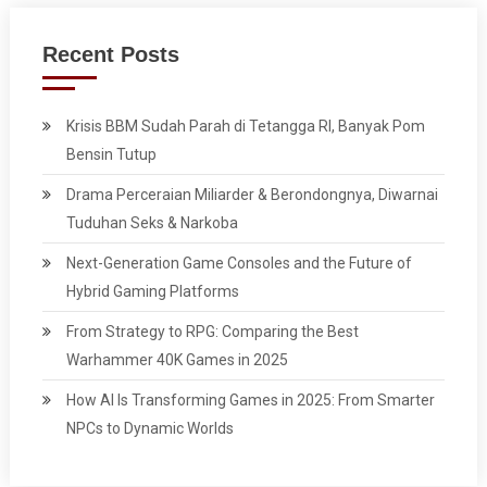
Recent Posts
Krisis BBM Sudah Parah di Tetangga RI, Banyak Pom
Bensin Tutup
Drama Perceraian Miliarder & Berondongnya, Diwarnai
Tuduhan Seks & Narkoba
Next-Generation Game Consoles and the Future of
Hybrid Gaming Platforms
From Strategy to RPG: Comparing the Best
Warhammer 40K Games in 2025
How AI Is Transforming Games in 2025: From Smarter
NPCs to Dynamic Worlds