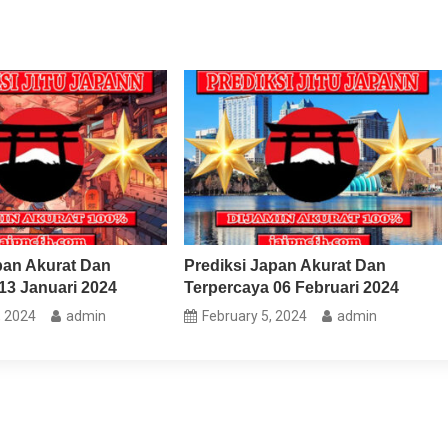
pan Akurat Dan
Prediksi Japan Akurat Dan
13 Januari 2024
Terpercaya 06 Februari 2024
, 2024
admin
February 5, 2024
admin