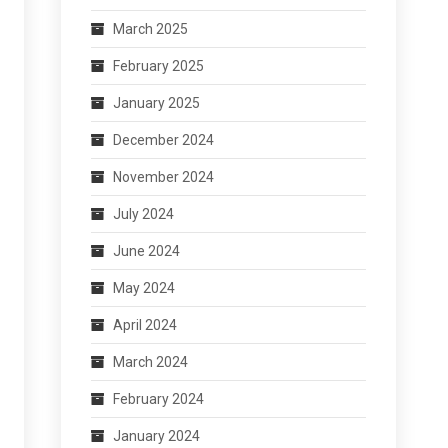
March 2025
February 2025
January 2025
December 2024
November 2024
July 2024
June 2024
May 2024
April 2024
March 2024
February 2024
January 2024