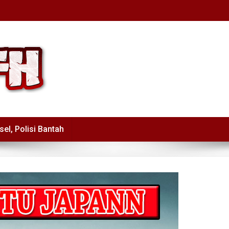
sel, Polisi Bantah