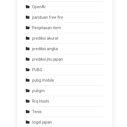
OpenAI
panduan free fire
Penjelasan item
prediksi akurat
prediksi angka
prediksi jitu japan
PUBG
pubg mobile
pubgm
Rrq Hoshi
Tenis
togel japan