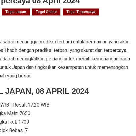
percaya 08 April 2024
Togel Japan
Togel Online
Togel Terpercaya
k sabar menunggu prediksi terbaru untuk permainan yang akan
bali hadir dengan prediksi terbaru yang akurat dan terpercaya.
a dapat meningkatkan peluang untuk meraih kemenangan pada
ru untuk Japan dan tingkatkan kesempatan untuk memenangkan
iah yang besar.
 JAPAN, 08 APRIL 2024
 WIB | Result:17:20 WIB
ka Main: 7650
gka Ikut: 1709
olok Bebas: 7