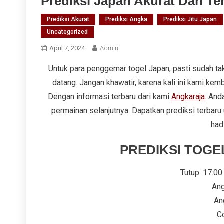
Prediksi Japan Akurat Dan Ter
Prediksi Akurat
Prediksi Angka
Prediksi Jitu Japan
Uncategorized
April 7, 2024
Admin
Untuk para penggemar togel Japan, pasti sudah ta
datang. Jangan khawatir, karena kali ini kami kem
Dengan informasi terbaru dari kami
Angkaraja
. And
permainan selanjutnya. Dapatkan prediksi terba
had
PREDIKSI TOGEL
Tutup :17:00
Ang
An
C