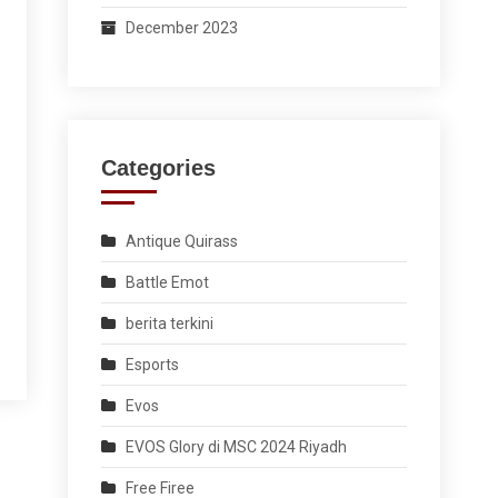
December 2023
Categories
Antique Quirass
Battle Emot
berita terkini
Esports
Evos
EVOS Glory di MSC 2024 Riyadh
Free Firee