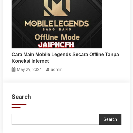
Cara Main Mobile Legends Secara Offline Tanpa
Koneksi Internet
May 29, 2024
admin
Search
Search