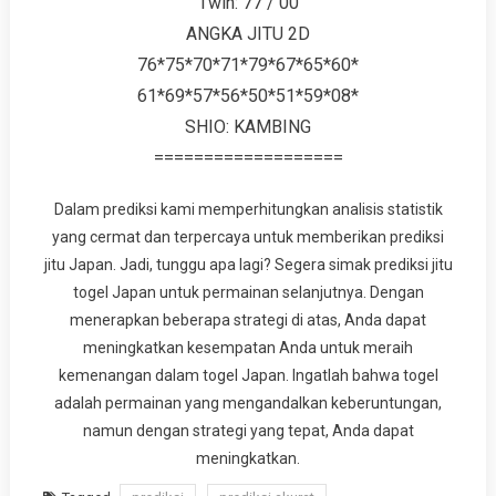
Twin: 77 / 00
ANGKA JITU 2D
76*75*70*71*79*67*65*60*
61*69*57*56*50*51*59*08*
SHIO: KAMBING
===================
Dalam prediksi kami memperhitungkan analisis statistik
yang cermat dan terpercaya untuk memberikan prediksi
jitu Japan. Jadi, tunggu apa lagi? Segera simak prediksi jitu
togel Japan untuk permainan selanjutnya. Dengan
menerapkan beberapa strategi di atas, Anda dapat
meningkatkan kesempatan Anda untuk meraih
kemenangan dalam togel Japan. Ingatlah bahwa togel
adalah permainan yang mengandalkan keberuntungan,
namun dengan strategi yang tepat, Anda dapat
meningkatkan.