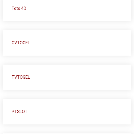
Toto 4D
CVTOGEL
TVTOGEL
PTSLOT