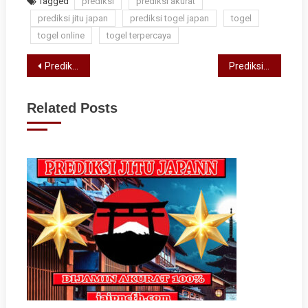
Tagged
prediksi
prediksi akurat
prediksi jitu japan
prediksi togel japan
togel
togel online
togel terpercaya
Post
Prediksi Japan Akurat Dan Terpercaya 07 Maret 2024
Prediksi Japan Akurat Dan Terpercaya 09 Maret 2024
navigation
Related Posts