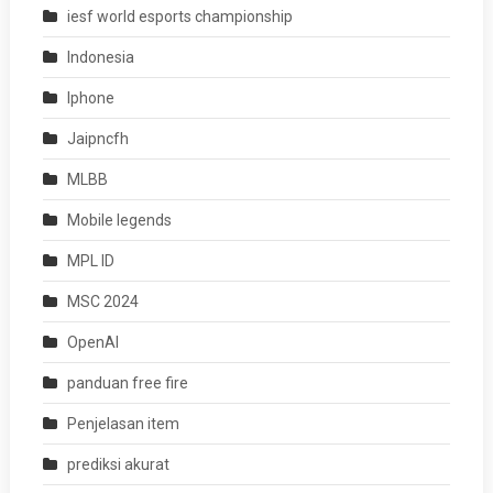
iesf world esports championship
Indonesia
Iphone
Jaipncfh
MLBB
Mobile legends
MPL ID
MSC 2024
OpenAI
panduan free fire
Penjelasan item
prediksi akurat