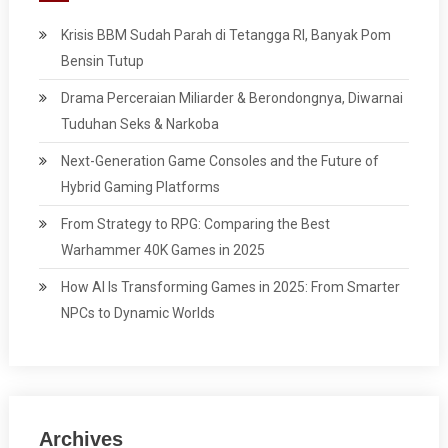
Krisis BBM Sudah Parah di Tetangga RI, Banyak Pom
Bensin Tutup
Drama Perceraian Miliarder & Berondongnya, Diwarnai
Tuduhan Seks & Narkoba
Next-Generation Game Consoles and the Future of
Hybrid Gaming Platforms
From Strategy to RPG: Comparing the Best
Warhammer 40K Games in 2025
How AI Is Transforming Games in 2025: From Smarter
NPCs to Dynamic Worlds
Archives