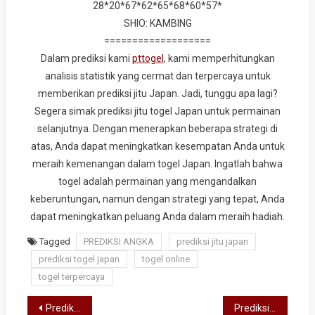
28*20*67*62*65*68*60*57*
SHIO: KAMBING
===================
Dalam prediksi kami
pttogel
, kami memperhitungkan
analisis statistik yang cermat dan terpercaya untuk
memberikan prediksi jitu Japan. Jadi, tunggu apa lagi?
Segera simak prediksi jitu togel Japan untuk permainan
selanjutnya. Dengan menerapkan beberapa strategi di
atas, Anda dapat meningkatkan kesempatan Anda untuk
meraih kemenangan dalam togel Japan. Ingatlah bahwa
togel adalah permainan yang mengandalkan
keberuntungan, namun dengan strategi yang tepat, Anda
dapat meningkatkan peluang Anda dalam meraih hadiah.
Tagged
PREDIKSI ANGKA
prediksi jitu japan
prediksi togel japan
togel online
togel terpercaya
Post
Prediksi Jitu Japan 24 Desember 2023
Prediksi Jitu Japan 27 Desember 2023