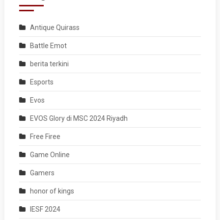
Antique Quirass
Battle Emot
berita terkini
Esports
Evos
EVOS Glory di MSC 2024 Riyadh
Free Firee
Game Online
Gamers
honor of kings
IESF 2024