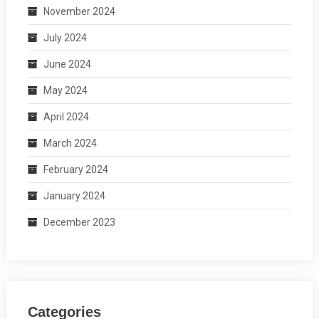
November 2024
July 2024
June 2024
May 2024
April 2024
March 2024
February 2024
January 2024
December 2023
Categories