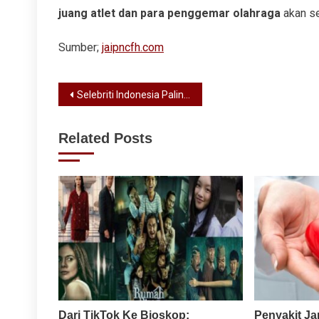
juang atlet dan para penggemar olahraga
akan se
Sumber;
jaipncfh.com
Post
Selebriti Indonesia Paling Berpengaruh di Media Sosial Oktober 2025
navigation
Related Posts
Dari TikTok Ke Bioskop:
Penyakit Ja