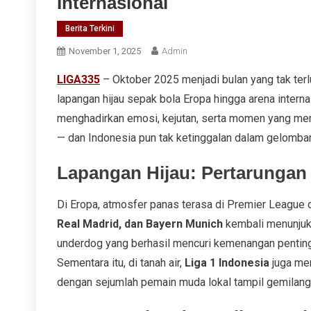
Internasional
Berita Terkini
November 1, 2025
Admin
LIGA335
– Oktober 2025 menjadi bulan yang tak terlu
lapangan hijau sepak bola Eropa hingga arena interna
menghadirkan emosi, kejutan, serta momen yang memi
— dan Indonesia pun tak ketinggalan dalam gelomba
Lapangan Hijau: Pertarungan 
Di Eropa, atmosfer panas terasa di Premier League 
Real Madrid, dan Bayern Munich
kembali menunjukk
underdog yang berhasil mencuri kemenangan penting
Sementara itu, di tanah air,
Liga 1 Indonesia
juga mem
dengan sejumlah pemain muda lokal tampil gemilang da