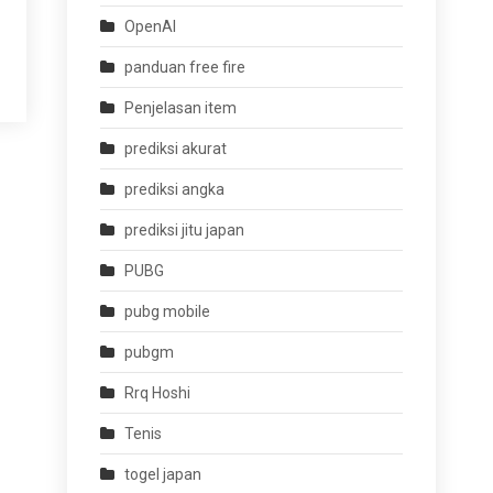
OpenAI
panduan free fire
Penjelasan item
prediksi akurat
prediksi angka
prediksi jitu japan
PUBG
pubg mobile
pubgm
Rrq Hoshi
Tenis
togel japan