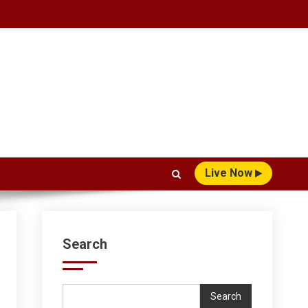
Live Now
Search
Search